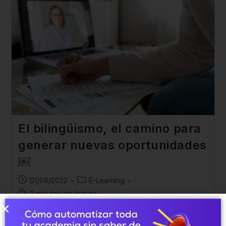
El bilingüismo, el camino para
generar nuevas oportunidades
￼
01/08/2022
E-Learning
2 minutos de lectura
En el mundo moderno, ya sea en un ambiente laboral