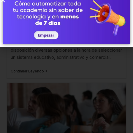
E-Learning
/
Gesti
/
Gestión administrativa
/
Gestión
comercial
/
Gestión educativa
5 minutos de lectura
La rapidez con la que fluyen los cambios, han
contribuido para que un instituto pueda tener a
disposición diversas opciones a la hora de seleccionar
un sistema educativo, administrativo y comercial.
Continuar Leyendo