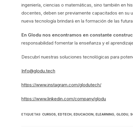
ingeniería, ciencias o matemáticas, sino también en hi
docentes, deben ser previamente capacitados en su u
nueva tecnología brindará en la formación de las futu
En Glodu nos encontramos en constante construcc
responsabilidad fomentar la enseñanza y el aprendizaje 
Descubrí nuestras soluciones tecnológicas para potenci
Info@glodu.tech
https://www.instagram.com/glodutech/
https://www.linkedin.com/company/glodu
ETIQUETAS
:
CURSOS
,
EDTECH
,
EDUCACION
,
ELEARNING
,
GLODU
,
S